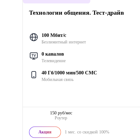
Технологии общения. Тест-драйв
100 Мбит/с
Безлимитный интернет
0 каналов
Телевидение
40 Гб/1000 мин/500 СМС
Мобильная связь
150 руб/мес
Роутер
Акция
1
мес. со скидкой
100%