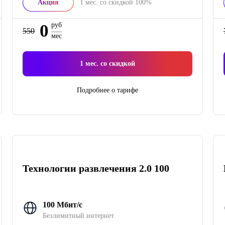
Акция
1
мес. со скидкой
100%
0
руб
550
мес
1
мес. со скидкой
Подробнее о тарифе
Технологии развлечения 2.0 100
100 Мбит/с
Безлимитный интернет