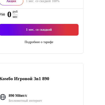
Акция
1
мес. со скидкой
100%
0
руб
750
мес
1
мес. со скидкой
Подробнее о тарифе
Комбо Игровой 3в1 890
890 Мбит/с
Безлимитный интернет