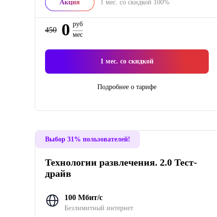
Акция
1
мес. со скидкой
100%
0
руб
450
мес
1
мес. со скидкой
Подробнее о тарифе
Выбор 31% пользователей!
Технологии развлечения. 2.0 Тест-
драйв
100 Мбит/с
Безлимитный интернет