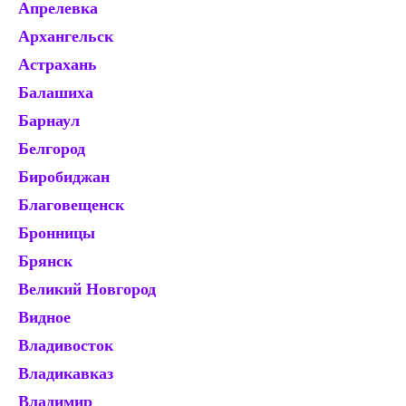
Апрелевка
Ж
Архангельск
Зв
Астрахань
И
Балашиха
Ив
Барнаул
И
Белгород
Ир
Биробиджан
Ис
Благовещенск
Й
Бронницы
Ка
Брянск
Ка
Великий Новгород
Ка
Видное
К
Владивосток
К
Владикавказ
Ке
Владимир
К