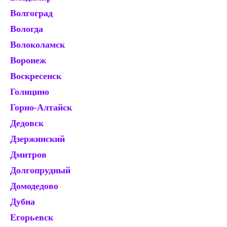
Волгоград
К
Вологда
К
Волоколамск
Ко
Воронеж
Ко
Воскресенск
Кр
Голицино
Кр
Горно-Алтайск
Кр
Дедовск
Кр
Дзержинский
Кр
Дмитров
Ку
Долгопрудный
Ку
Домодедово
Ку
Дубна
К
Егорьевск
Л