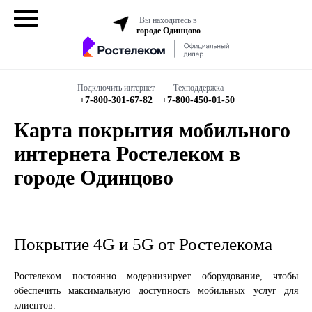
Вы находитесь в
городе Одинцово
Домашний
интернет
Подключить интернет
Техподдержка
+7-800-301-67-82
+7-800-450-01-50
Интернет + ТВ
Карта покрытия мобильного
интернета Ростелеком в
Все в одном
городе Одинцово
Все тарифы
Бизнесу
Покрытие 4G и 5G от Ростелекома
Подключить
Ростелеком постоянно модернизирует оборудование, чтобы
обеспечить максимальную доступность мобильных услуг для
клиентов.