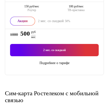
150 руб/мес
100 руб/мес
Роутер
ТВ-приставка
Акция
мес. со скидкой
2
50%
500
руб
1000
мес
2
мес. со скидкой
Подробнее о тарифе
Сим-карта Ростелеком с мобильной
связью