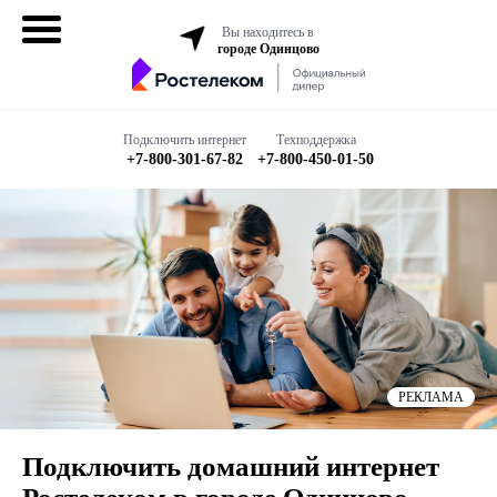
Вы находитесь в
городе Одинцово
Домашний
интернет
Подключить интернет
Техподдержка
+7-800-301-67-82
+7-800-450-01-50
Интернет + ТВ
Все в одном
Все тарифы
Мобильная
связь
РЕКЛАМА
Бизнесу
Подключить домашний интернет
Подключить